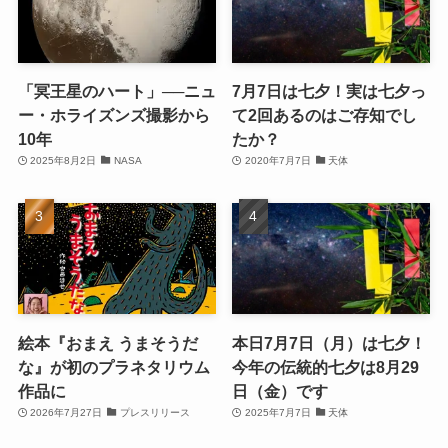
「冥王星のハート」──ニュ
7月7日は七夕！実は七夕っ
ー・ホライズンズ撮影から
て2回あるのはご存知でし
10年
たか？
2025年8月2日
NASA
2020年7月7日
天体
絵本『おまえ うまそうだ
本日7月7日（月）は七夕！
な』が初のプラネタリウム
今年の伝統的七夕は8月29
作品に
日（金）です
2026年7月27日
プレスリリース
2025年7月7日
天体