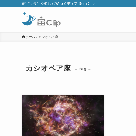
宙（ソラ）を楽しむWebメディア Sora Clip
ホーム
カシオペア座
カシオペア座
– tag –