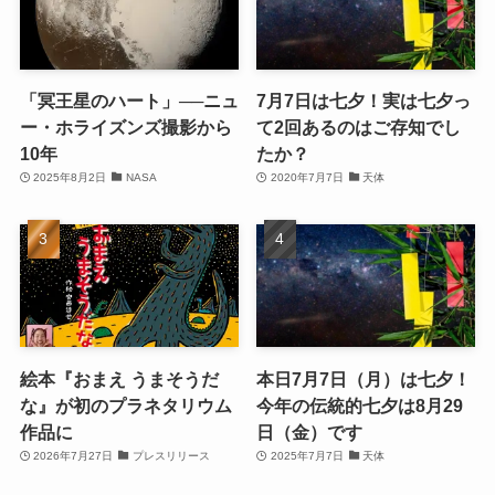
「冥王星のハート」──ニュ
7月7日は七夕！実は七夕っ
ー・ホライズンズ撮影から
て2回あるのはご存知でし
10年
たか？
2025年8月2日
NASA
2020年7月7日
天体
絵本『おまえ うまそうだ
本日7月7日（月）は七夕！
な』が初のプラネタリウム
今年の伝統的七夕は8月29
作品に
日（金）です
2026年7月27日
プレスリリース
2025年7月7日
天体