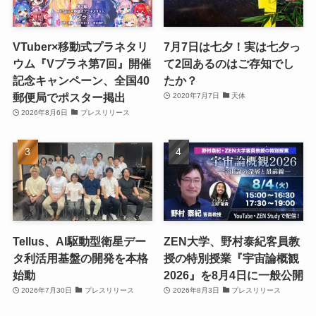
VTuber×移動式プラネタリ
7月7日は七夕！実は七夕っ
ウム『Vプラネ第7回』開催
て2回あるのはご存知でし
記念キャンペーン、全国40
たか？
郵便局でポスター掲出
2020年7月7日
天体
2026年8月6日
プレスリリース
Tellus、AI駆動型衛星デー
ZEN大学、野村泰紀客員教
タ利活用基盤の開発を本格
授の特別授業『宇宙論概観
始動
2026』を8月4日に一般公開
2026年7月30日
プレスリリース
2026年8月3日
プレスリリース