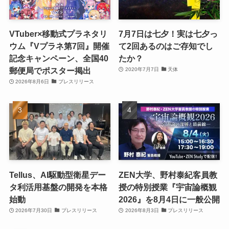
VTuber×移動式プラネタリ
7月7日は七夕！実は七夕っ
ウム『Vプラネ第7回』開催
て2回あるのはご存知でし
記念キャンペーン、全国40
たか？
郵便局でポスター掲出
2020年7月7日
天体
2026年8月6日
プレスリリース
Tellus、AI駆動型衛星デー
ZEN大学、野村泰紀客員教
タ利活用基盤の開発を本格
授の特別授業『宇宙論概観
始動
2026』を8月4日に一般公開
2026年7月30日
プレスリリース
2026年8月3日
プレスリリース