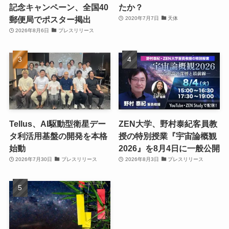
記念キャンペーン、全国40
たか？
郵便局でポスター掲出
2020年7月7日
天体
2026年8月6日
プレスリリース
Tellus、AI駆動型衛星デー
ZEN大学、野村泰紀客員教
タ利活用基盤の開発を本格
授の特別授業『宇宙論概観
始動
2026』を8月4日に一般公開
2026年7月30日
プレスリリース
2026年8月3日
プレスリリース