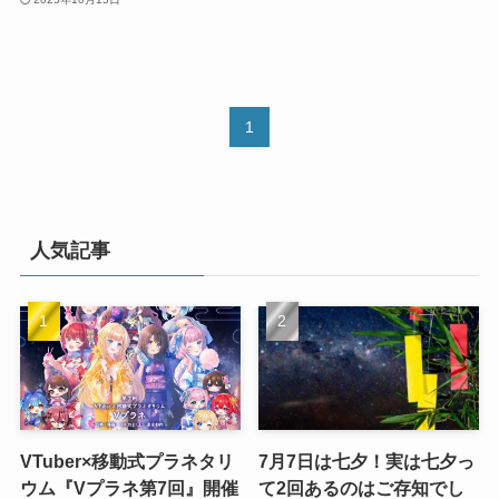
1
人気記事
VTuber×移動式プラネタリ
7月7日は七夕！実は七夕っ
ウム『Vプラネ第7回』開催
て2回あるのはご存知でし