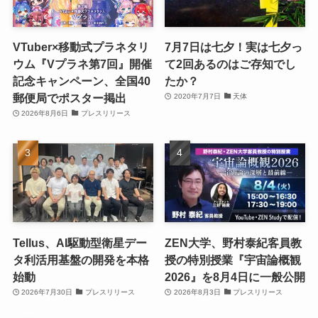
VTuber×移動式プラネタリ
7月7日は七夕！実は七夕っ
ウム『Vプラネ第7回』開催
て2回あるのはご存知でし
記念キャンペーン、全国40
たか？
郵便局でポスター掲出
2020年7月7日
天体
2026年8月6日
プレスリリース
Tellus、AI駆動型衛星デー
ZEN大学、野村泰紀客員教
タ利活用基盤の開発を本格
授の特別授業『宇宙論概観
始動
2026』を8月4日に一般公開
2026年7月30日
プレスリリース
2026年8月3日
プレスリリース