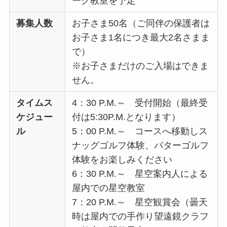
ーク教室を予定
募集人数
お子さま50名（ご同伴の保護者は
お子さま1名につき最大2名さまま
で）
※お子さまだけのご入場はできま
せん。
タイムス
4：30 P.M.～ 受付開始（最終受
ケジュー
付は5:30P.M.となります）
ル
5：00 P.M.～ コースへ移動しス
ナッグゴルフ体験、パターゴルフ
体験をお楽しみください
6：30 P.M.～ 星空案内人による
屋内での星空教室
7：20 P.M.～ 星空観賞会（曇天
時は屋内での手作り望遠鏡クラフ