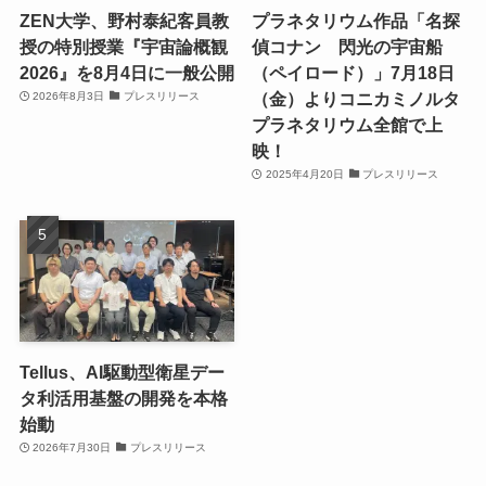
ZEN大学、野村泰紀客員教
プラネタリウム作品「名探
授の特別授業『宇宙論概観
偵コナン 閃光の宇宙船
2026』を8月4日に一般公開
（ペイロード）」7月18日
（金）よりコニカミノルタ
2026年8月3日
プレスリリース
プラネタリウム全館で上
映！
2025年4月20日
プレスリリース
Tellus、AI駆動型衛星デー
タ利活用基盤の開発を本格
始動
2026年7月30日
プレスリリース