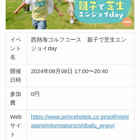
イベ
西熱海ゴルフコース 親子で芝生エン
ント
ジョイday
名
開催
2024年08月08日 17:00〜20:40
日時
参加
0円
費
Web
https://www.princehotels.co.jp/golf/nishi
サイ
atami/informations/shibafu_enjoy/
ト