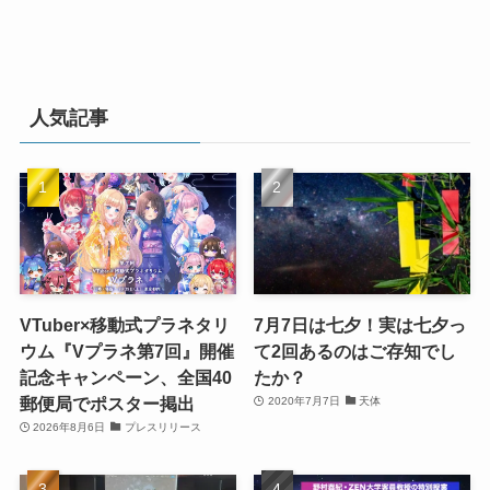
人気記事
VTuber×移動式プラネタリ
7月7日は七夕！実は七夕っ
ウム『Vプラネ第7回』開催
て2回あるのはご存知でし
記念キャンペーン、全国40
たか？
郵便局でポスター掲出
2020年7月7日
天体
2026年8月6日
プレスリリース