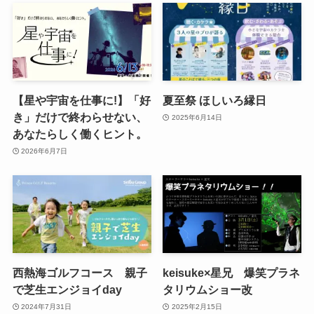
【星や宇宙を仕事に!】「好
夏至祭 ほしいろ縁日
き」だけで終わらせない、
2025年6月14日
あなたらしく働くヒント。
2026年6月7日
西熱海ゴルフコース 親子
keisuke×星兄 爆笑プラネ
で芝生エンジョイday
タリウムショー改
2024年7月31日
2025年2月15日