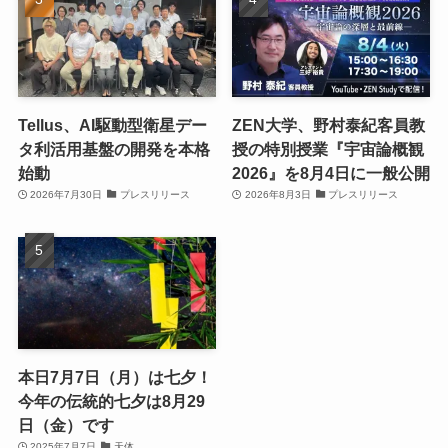
Tellus、AI駆動型衛星デー
ZEN大学、野村泰紀客員教
タ利活用基盤の開発を本格
授の特別授業『宇宙論概観
始動
2026』を8月4日に一般公開
2026年7月30日
プレスリリース
2026年8月3日
プレスリリース
本日7月7日（月）は七夕！
今年の伝統的七夕は8月29
日（金）です
2025年7月7日
天体