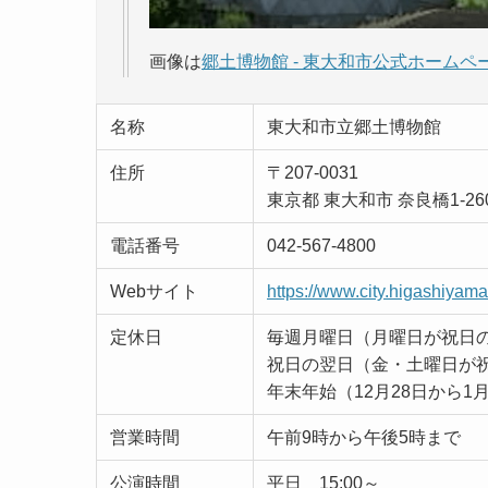
画像は
郷土博物館 - 東大和市公式ホームペ
名称
東大和市立郷土博物館
住所
〒207-0031
東京都 東大和市 奈良橋1-260
電話番号
042-567-4800
Webサイト
https://www.city.higashiyama
定休日
毎週月曜日（月曜日が祝日
祝日の翌日（金・土曜日が
年末年始（12月28日から1
営業時間
午前9時から午後5時まで
公演時間
平日 15:00～