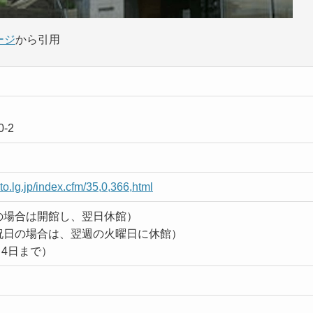
ージ
から引用
-2
to.lg.jp/index.cfm/35,0,366,html
の場合は開館し、翌日休館）
祝日の場合は、翌週の火曜日に休館）
月4日まで）