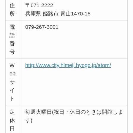
住
〒671-2222
所
兵庫県 姫路市 青山1470-15
電
079-267-3001
話
番
号
W
http://www.city.himeji.hyogo.jp/atom/
eb
サ
イ
ト
定
毎週火曜日(祝日・休日のときは開館しま
休
す)
日