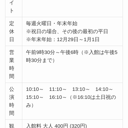
イ
ト
定
毎週火曜日・年末年始
休
※祝日の場合、その後の最初の平日
日
※年末年始：12月29日～1月1日
営
午前9時30分～午後6時（※入館は午後5
業
時30分まで）
時
間
公
10:10～ 11:10～ 13:10～ 14:10～
演
15:10～ 16:10～（※16:10は土日祝の
時
み）
間
観
入館料 大人 400円 (320円)