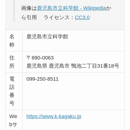
画像は
鹿児島市立科学館 - Wikipedia
か
ら引用 ライセンス：
CC3.0
名
鹿児島市立科学館
称
住
〒890-0063
所
鹿児島県 鹿児島市 鴨池二丁目31番18号
電
099-250-8511
話
番
号
We
https://www.k-kagaku.jp
bサ