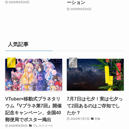
ーション
2020年6月20日
2020年6月20日
人気記事
VTuber×移動式プラネタリ
7月7日は七夕！実は七夕っ
ウム『Vプラネ第7回』開催
て2回あるのはご存知でし
記念キャンペーン、全国40
たか？
郵便局でポスター掲出
2020年7月7日
天体
2026年8月6日
プレスリリース