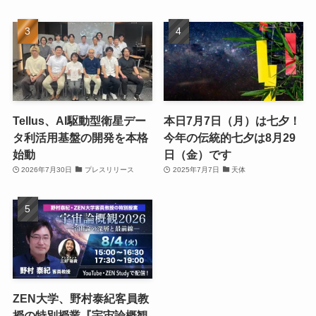
Tellus、AI駆動型衛星デー
本日7月7日（月）は七夕！
タ利活用基盤の開発を本格
今年の伝統的七夕は8月29
始動
日（金）です
2026年7月30日
プレスリリース
2025年7月7日
天体
ZEN大学、野村泰紀客員教
授の特別授業『宇宙論概観