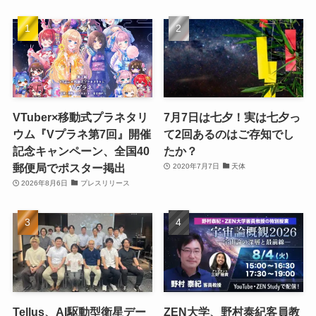
VTuber×移動式プラネタリ
7月7日は七夕！実は七夕っ
ウム『Vプラネ第7回』開催
て2回あるのはご存知でし
記念キャンペーン、全国40
たか？
郵便局でポスター掲出
2020年7月7日
天体
2026年8月6日
プレスリリース
Tellus、AI駆動型衛星デー
ZEN大学、野村泰紀客員教