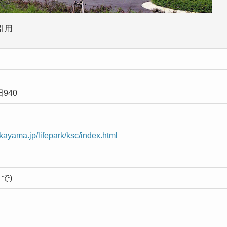
引用
940
okayama.jp/lifepark/ksc/index.html
まで)