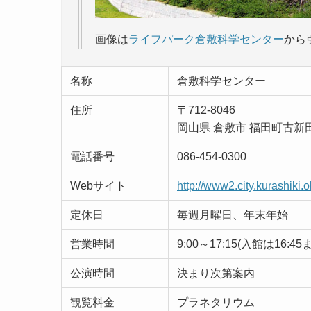
画像は
ライフパーク倉敷科学センター
から
名称
倉敷科学センター
住所
〒712-8046
岡山県 倉敷市 福田町古新田
電話番号
086-454-0300
Webサイト
http://www2.city.kurashiki.
定休日
毎週月曜日、年末年始
営業時間
9:00～17:15(入館は16:45
公演時間
決まり次第案内
観覧料金
プラネタリウム