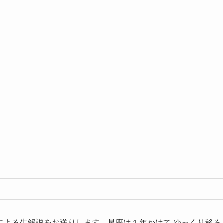
０円
０円
による生解説をお送りします。星座は１年かけて ゆっくり移ろ