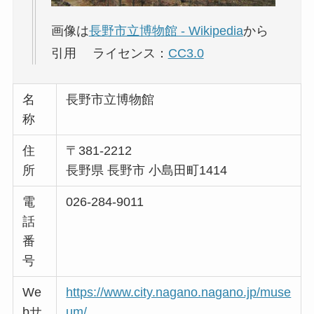
画像は
長野市立博物館 - Wikipedia
から
引用 ライセンス：
CC3.0
名
長野市立博物館
称
住
〒381-2212
所
長野県 長野市 小島田町1414
電
026-284-9011
話
番
号
We
https://www.city.nagano.nagano.jp/muse
bサ
um/