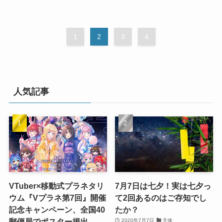
1
2
3
4
人気記事
VTuber×移動式プラネタリ
7月7日は七夕！実は七夕っ
ウム『Vプラネ第7回』開催
て2回あるのはご存知でし
記念キャンペーン、全国40
たか？
郵便局でポスター掲出
2020年7月7日
天体