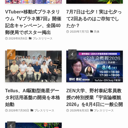
VTuber×移動式プラネタリ
7月7日は七夕！実は七夕っ
ウム『Vプラネ第7回』開催
て2回あるのはご存知でし
記念キャンペーン、全国40
たか？
郵便局でポスター掲出
2020年7月7日
天体
2026年8月6日
プレスリリース
Tellus、AI駆動型衛星デー
ZEN大学、野村泰紀客員教
タ利活用基盤の開発を本格
授の特別授業『宇宙論概観
始動
2026』を8月4日に一般公開
2026年7月30日
プレスリリース
2026年8月3日
プレスリリース