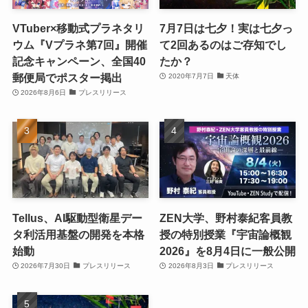
VTuber×移動式プラネタリ
7月7日は七夕！実は七夕っ
ウム『Vプラネ第7回』開催
て2回あるのはご存知でし
記念キャンペーン、全国40
たか？
郵便局でポスター掲出
2020年7月7日
天体
2026年8月6日
プレスリリース
Tellus、AI駆動型衛星デー
ZEN大学、野村泰紀客員教
タ利活用基盤の開発を本格
授の特別授業『宇宙論概観
始動
2026』を8月4日に一般公開
2026年7月30日
プレスリリース
2026年8月3日
プレスリリース