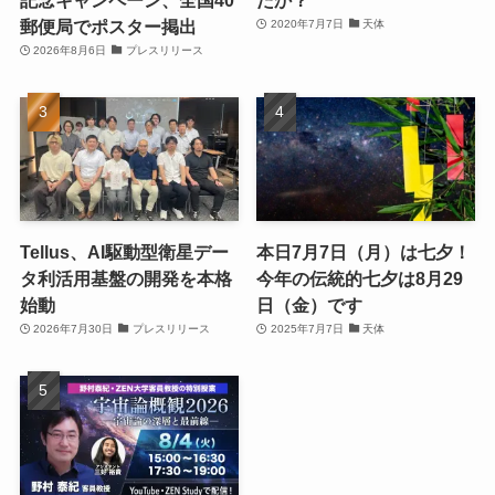
記念キャンペーン、全国40
たか？
郵便局でポスター掲出
2020年7月7日
天体
2026年8月6日
プレスリリース
Tellus、AI駆動型衛星デー
本日7月7日（月）は七夕！
タ利活用基盤の開発を本格
今年の伝統的七夕は8月29
始動
日（金）です
2026年7月30日
プレスリリース
2025年7月7日
天体