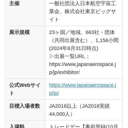
主催
一般社団法人日本航空宇宙工
業会、株式会社東京ビッグサ
イト
展示規模
23ヶ国／地域、663社・団体
（共同出展含む）、1,156小間
(2024年8月31日時点)
▷出展一覧URL：
https://www.japanaerospace.j
p/jp/exhibitor/
公式Webサイ
https://www.japanaerospace.j
ト
p/jp/
目標入場者数
JA2016以上（JA2016実績
44,000人）
入場料
トレードデー【事前登録(10月