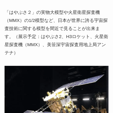
「はやぶさ２」の実物大模型や火星衛星探査機
（MMX）の1/2模型など、日本が世界に誇る宇宙探
査技術に関する模型を間近で見ることが出来ま
す。（展示予定：はやぶさ2、H3ロケット、火星衛
星探査機（MMX）、美笹深宇宙探査用地上局アン
テナ）