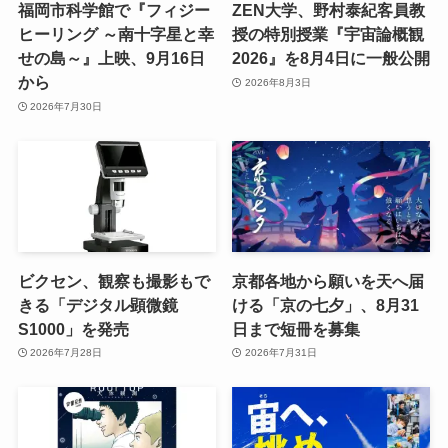
福岡市科学館で『フィジー
ZEN大学、野村泰紀客員教
ヒーリング ～南十字星と幸
授の特別授業『宇宙論概観
せの島～』上映、9月16日
2026』を8月4日に一般公開
から
2026年8月3日
2026年7月30日
ビクセン、観察も撮影もで
京都各地から願いを天へ届
きる「デジタル顕微鏡
ける「京の七夕」、8月31
S1000」を発売
日まで短冊を募集
2026年7月28日
2026年7月31日