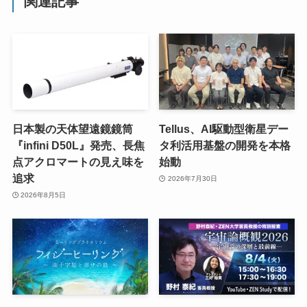
関連記事
日本製の天体望遠鏡鏡筒
Tellus、AI駆動型衛星デー
『infini D50L』発売、長焦
タ利活用基盤の開発を本格
点アクロマートの見え味を
始動
追求
2026年7月30日
2026年8月5日