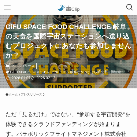
GiFU SPACE FOOD CHALLENGE 岐阜
の美食を国際宇宙ステーションへ送り込
むプロジェクトにあなたも参加しません
か？
プレスリリース
GiFU SPACE FOOD CHALLENGE
ISS
岐阜かかみがはら航空宇宙博物館
2026.01.07
2026.02.13
ホーム
プレスリリース
ただ「見るだけ」ではない、“参加する宇宙開発”を
体験できるクラウドファンディングが始まりま
す。パラボリックフライトマネジメント株式会社