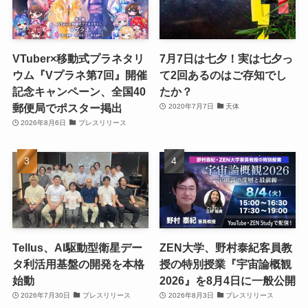
VTuber×移動式プラネタリ
7月7日は七夕！実は七夕っ
ウム『Vプラネ第7回』開催
て2回あるのはご存知でし
記念キャンペーン、全国40
たか？
郵便局でポスター掲出
2020年7月7日
天体
2026年8月6日
プレスリリース
Tellus、AI駆動型衛星デー
ZEN大学、野村泰紀客員教
タ利活用基盤の開発を本格
授の特別授業『宇宙論概観
始動
2026』を8月4日に一般公開
2026年7月30日
プレスリリース
2026年8月3日
プレスリリース