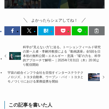
よかったらシェアしてね！
科学が“見えない力”に迫る。トーションフィールド研究
の第一人者・李嗣涔教授による『動画講座』全5回を日
本初の無料公開～エネルギー・意識・“場”の力を、科学
的アプローチで解明～｜2025年7月31日（木）20:00よ
り配信開始
宇宙の総合インフラ会社を目指すインターステラテク
ノロジズ、トヨタ自動車、ウーブン・バイ・トヨタと
モノづくりにおける業務提携を開始
この記事を書いた人