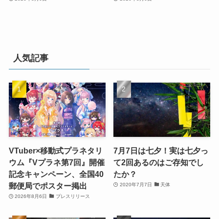
人気記事
VTuber×移動式プラネタリ
7月7日は七夕！実は七夕っ
ウム『Vプラネ第7回』開催
て2回あるのはご存知でし
記念キャンペーン、全国40
たか？
郵便局でポスター掲出
2020年7月7日
天体
2026年8月6日
プレスリリース