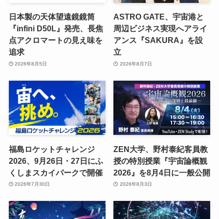
日本製の天体望遠鏡鏡筒
ASTRO GATE、宇宙港と
『infini D50L』発売、長焦
周辺ビジネス実現へアライ
点アクロマートの見え味を
アンス『SAKURA』を設
追求
立
2026年8月5日
2026年8月7日
福島ロケットチャレンジ
ZEN大学、野村泰紀客員教
2026、9月26日・27日にふ
授の特別授業『宇宙論概観
くしまスカイパークで開催
2026』を8月4日に一般公開
2026年7月30日
2026年8月3日