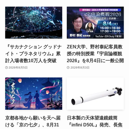
『サカナクション グッドナ
ZEN大学、野村泰紀客員教
イト・プラネタリウム』累
授の特別授業『宇宙論概観
計入場者数10万人を突破
2026』を8月4日に一般公開
2026年8月5日
2026年8月3日
京都各地から願いを天へ届
日本製の天体望遠鏡鏡筒
ける「京の七夕」、8月31
『infini D50L』発売、長焦