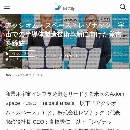
アクシオム・スペースとレゾナック、宇
宙での半導体製造技術革新に向けた覚書
を締結
プレスリリース
2025.10.01
2025.10.11
レゾナック
ホーム
プレスリリース
商業用宇宙インフラ分野をリードする米国のAxiom
Space（CEO：Tejpaul Bhatia、以下「アクシオ
ム・スペース」）と、株式会社レゾナック（代表
取締役社長 CEO：高橋秀仁、以下「レゾナッ