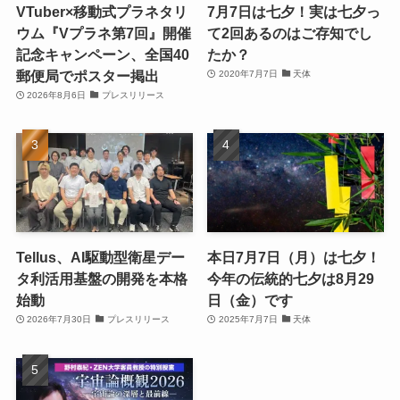
VTuber×移動式プラネタリ
7月7日は七夕！実は七夕っ
ウム『Vプラネ第7回』開催
て2回あるのはご存知でし
記念キャンペーン、全国40
たか？
郵便局でポスター掲出
2020年7月7日
天体
2026年8月6日
プレスリリース
Tellus、AI駆動型衛星デー
本日7月7日（月）は七夕！
タ利活用基盤の開発を本格
今年の伝統的七夕は8月29
始動
日（金）です
2026年7月30日
プレスリリース
2025年7月7日
天体