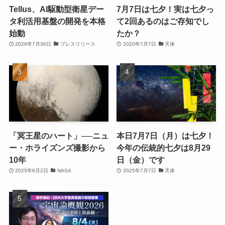
Tellus、AI駆動型衛星デー
7月7日は七夕！実は七夕っ
タ利活用基盤の開発を本格
て2回あるのはご存知でし
始動
たか？
2026年7月30日
プレスリリース
2020年7月7日
天体
「冥王星のハート」──ニュ
本日7月7日（月）は七夕！
ー・ホライズンズ撮影から
今年の伝統的七夕は8月29
10年
日（金）です
2025年8月2日
NASA
2025年7月7日
天体