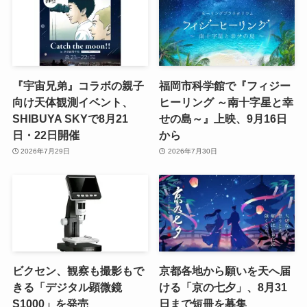
『宇宙兄弟』コラボの親子
福岡市科学館で『フィジー
向け天体観測イベント、
ヒーリング ～南十字星と幸
SHIBUYA SKYで8月21
せの島～』上映、9月16日
日・22日開催
から
2026年7月29日
2026年7月30日
ビクセン、観察も撮影もで
京都各地から願いを天へ届
きる「デジタル顕微鏡
ける「京の七夕」、8月31
S1000」を発売
日まで短冊を募集