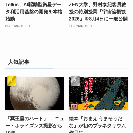
Tellus、AI駆動型衛星デー
ZEN大学、野村泰紀客員教
タ利活用基盤の開発を本格
授の特別授業『宇宙論概観
始動
2026』を8月4日に一般公開
2026年7月30日
2026年8月3日
人気記事
「冥王星のハート」──ニュ
絵本『おまえ うまそうだ
ー・ホライズンズ撮影から
な』が初のプラネタリウム
10年
作品に