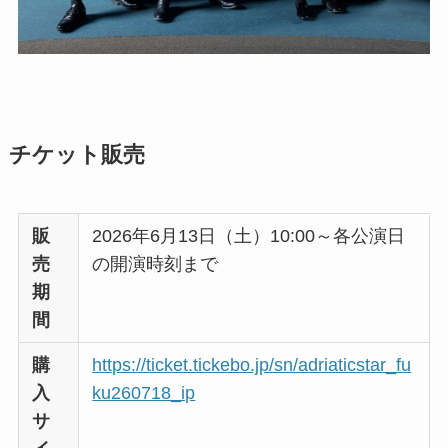
チケット販売
販
2026年6月13日（土）10:00～各公演日
売
の開演時刻まで
期
間
購
https://ticket.tickebo.jp/sn/adriaticstar_fu
入
ku260718_ip
サ