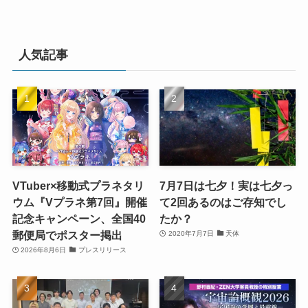
人気記事
VTuber×移動式プラネタリ
7月7日は七夕！実は七夕っ
ウム『Vプラネ第7回』開催
て2回あるのはご存知でし
記念キャンペーン、全国40
たか？
郵便局でポスター掲出
2020年7月7日
天体
2026年8月6日
プレスリリース