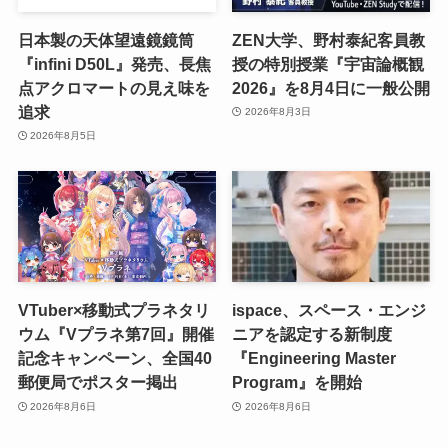
日本製の天体望遠鏡鏡筒
ZEN大学、野村泰紀客員教
『infini D50L』発売、長焦
授の特別授業『宇宙論概観
点アクロマートの見え味を
2026』を8月4日に一般公開
追求
2026年8月3日
2026年8月5日
VTuber×移動式プラネタリ
ispace、スペース・エンジ
ウム『Vプラネ第7回』開催
ニアを認定する新制度
記念キャンペーン、全国40
『Engineering Master
郵便局でポスター掲出
Program』を開始
2026年8月6日
2026年8月6日