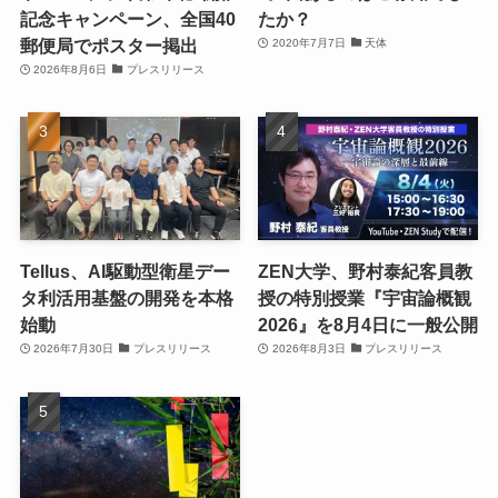
記念キャンペーン、全国40
たか？
郵便局でポスター掲出
2020年7月7日
天体
2026年8月6日
プレスリリース
Tellus、AI駆動型衛星デー
ZEN大学、野村泰紀客員教
タ利活用基盤の開発を本格
授の特別授業『宇宙論概観
始動
2026』を8月4日に一般公開
2026年7月30日
プレスリリース
2026年8月3日
プレスリリース