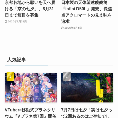
京都各地から願いを天へ届
日本製の天体望遠鏡鏡筒
ける「京の七夕」、8月31
『infini D50L』発売、長焦
日まで短冊を募集
点アクロマートの見え味を
追求
2026年7月31日
2026年8月5日
人気記事
VTuber×移動式プラネタリ
7月7日は七夕！実は七夕っ
ウム『Vプラネ第7回』開催
て2回あるのはご存知でし