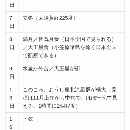
日
7
立冬（太陽黄経225度）
日
8
満月／皆既月食（日本全国で見られる）
日
／天王星食（小笠原諸島を除く日本全国
で観察できる）
9
水星が外合／天王星が衝
日
1
このころ、おうし座北流星群が極大（見
3
頃は11月上旬から中旬で、ほぼ一晩中見
日
える。1時間に2個程度）
1
下弦
6