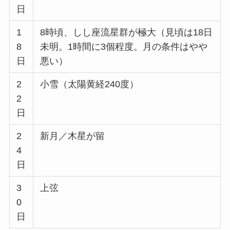
日
1
8時頃、しし座流星群が極大（見頃は18日
8
未明。1時間に3個程度。月の条件はやや
日
悪い）
2
小雪（太陽黄経240度）
2
日
2
新月／木星が留
4
日
3
上弦
0
日