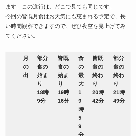
ます。この進行は、どこで見ても同じです。
今回の皆既月食はお天気にも恵まれる予定で、長
い時間観察できますので、ぜひ夜空を見上げてみ
てください。
月
部分
皆既
食
皆既
部分
の
食の
食の
の
食の
食の
出
始ま
始ま
最
終わ
終わ
り
り
大
り
り
18時
19時
1
20時
21時
9分
16分
9
42分
49分
時
5
9
分