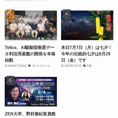
Tellus、AI駆動型衛星デー
本日7月7日（月）は七夕！
タ利活用基盤の開発を本格
今年の伝統的七夕は8月29
始動
日（金）です
2026年7月30日
プレスリリース
2025年7月7日
天体
ZEN大学、野村泰紀客員教