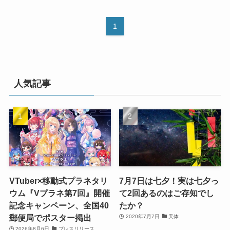
1
人気記事
VTuber×移動式プラネタリ
7月7日は七夕！実は七夕っ
ウム『Vプラネ第7回』開催
て2回あるのはご存知でし
記念キャンペーン、全国40
たか？
郵便局でポスター掲出
2020年7月7日
天体
2026年8月6日
プレスリリース