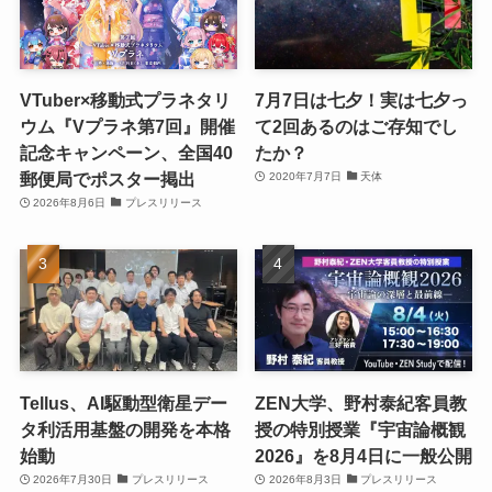
VTuber×移動式プラネタリ
7月7日は七夕！実は七夕っ
ウム『Vプラネ第7回』開催
て2回あるのはご存知でし
記念キャンペーン、全国40
たか？
郵便局でポスター掲出
2020年7月7日
天体
2026年8月6日
プレスリリース
Tellus、AI駆動型衛星デー
ZEN大学、野村泰紀客員教
タ利活用基盤の開発を本格
授の特別授業『宇宙論概観
始動
2026』を8月4日に一般公開
2026年7月30日
プレスリリース
2026年8月3日
プレスリリース