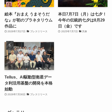
絵本『おまえ うまそうだ
本日7月7日（月）は七夕！
な』が初のプラネタリウム
今年の伝統的七夕は8月29
作品に
日（金）です
2026年7月27日
プレスリリース
2025年7月7日
天体
Tellus、AI駆動型衛星デー
タ利活用基盤の開発を本格
始動
2026年7月30日
プレスリリース