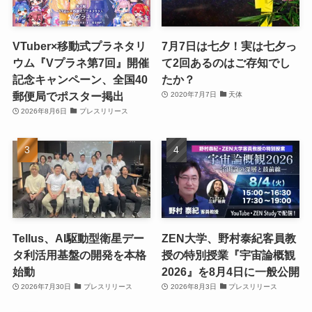
VTuber×移動式プラネタリ
7月7日は七夕！実は七夕っ
ウム『Vプラネ第7回』開催
て2回あるのはご存知でし
記念キャンペーン、全国40
たか？
郵便局でポスター掲出
2020年7月7日
天体
2026年8月6日
プレスリリース
Tellus、AI駆動型衛星デー
ZEN大学、野村泰紀客員教
タ利活用基盤の開発を本格
授の特別授業『宇宙論概観
始動
2026』を8月4日に一般公開
2026年7月30日
プレスリリース
2026年8月3日
プレスリリース