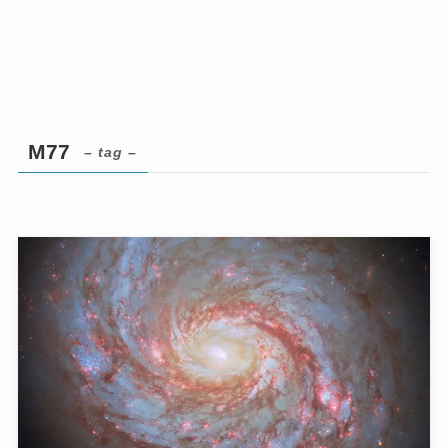
M77
– tag –