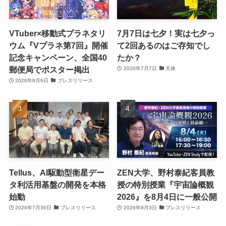
VTuber×移動式プラネタリ
7月7日は七夕！実は七夕っ
ウム『Vプラネ第7回』開催
て2回あるのはご存知でし
記念キャンペーン、全国40
たか？
郵便局でポスター掲出
2020年7月7日
天体
2026年8月6日
プレスリリース
Tellus、AI駆動型衛星デー
ZEN大学、野村泰紀客員教
タ利活用基盤の開発を本格
授の特別授業『宇宙論概観
始動
2026』を8月4日に一般公開
2026年7月30日
プレスリリース
2026年8月3日
プレスリリース