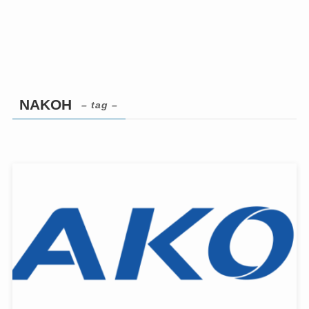
NAKOH
– tag –