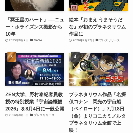
「冥王星のハート」──ニュ
絵本『おまえ うまそうだ
ー・ホライズンズ撮影から
な』が初のプラネタリウム
10年
作品に
2025年8月2日
NASA
2026年7月27日
プレスリリース
ZEN大学、野村泰紀客員教
プラネタリウム作品「名探
授の特別授業『宇宙論概観
偵コナン 閃光の宇宙船
2026』を8月4日に一般公開
（ペイロード）」7月18日
（金）よりコニカミノルタ
2026年8月3日
プレスリリース
プラネタリウム全館で上
映！