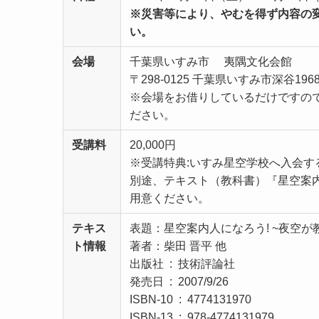
※災害等により、やむを得ず内容の
い。
会場
千葉県いすみ市 夷隅文化会館
〒298-0125 千葉県いすみ市深谷1968
※会場をお借りしているだけですの
ださい。
受講料
20,000円
※受講特典:いすみ星空学校へ入会す
別途、テキスト（教科書）『星空案内
用意ください。
テキス
表題：星空案内人になろう! ~夜空が
ト情報
著者：柴田 晋平 他
出版社 ‏ : ‎ 技術評論社
発売日 ‏ : ‎ 2007/9/26
ISBN-10 ‏ : ‎ 4774131970
ISBN-13 ‏ : ‎ 978-4774131979