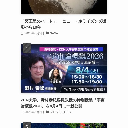
「冥王星のハート」──ニュー・ホライズンズ撮
影から10年
2025年8月2日
NASA
ZEN大学、野村泰紀客員教授の特別授業『宇宙
論概観2026』を8月4日に一般公開
2026年8月3日
プレスリリース