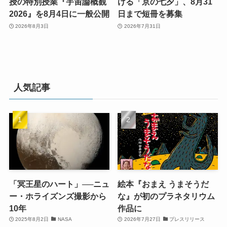
授の特別授業『宇宙論概観
ける「京の七夕」、8月31
2026』を8月4日に一般公開
日まで短冊を募集
2026年8月3日
2026年7月31日
人気記事
「冥王星のハート」──ニュ
絵本『おまえ うまそうだ
ー・ホライズンズ撮影から
な』が初のプラネタリウム
10年
作品に
2025年8月2日
NASA
2026年7月27日
プレスリリース