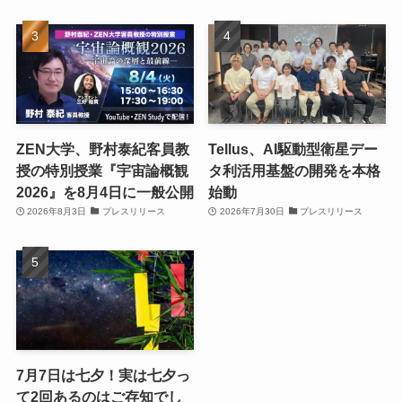
ZEN大学、野村泰紀客員教
Tellus、AI駆動型衛星デー
授の特別授業『宇宙論概観
タ利活用基盤の開発を本格
2026』を8月4日に一般公開
始動
2026年8月3日
プレスリリース
2026年7月30日
プレスリリース
7月7日は七夕！実は七夕っ
て2回あるのはご存知でし