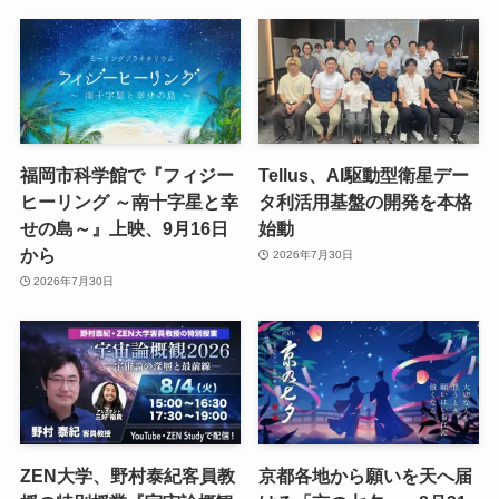
福岡市科学館で『フィジー
Tellus、AI駆動型衛星デー
ヒーリング ～南十字星と幸
タ利活用基盤の開発を本格
せの島～』上映、9月16日
始動
から
2026年7月30日
2026年7月30日
ZEN大学、野村泰紀客員教
京都各地から願いを天へ届