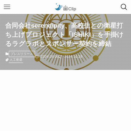
合同会社serendipity、高校生との衛星打
ち上げプロジェクト「ISHIKI」を手掛け
るラグラポとスポンサー契約を締結
プレスリリース
2024.08.09
2024.10.29
人工衛星