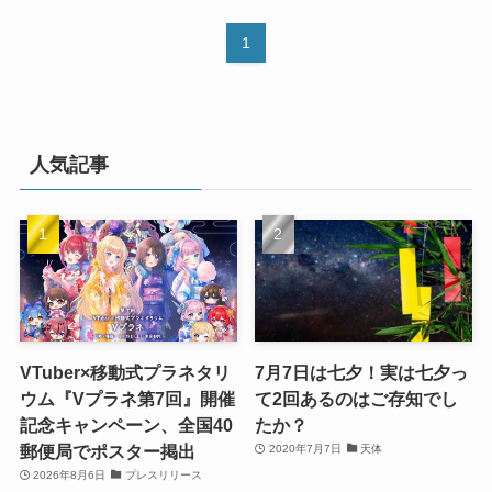
1
人気記事
VTuber×移動式プラネタリ
7月7日は七夕！実は七夕っ
ウム『Vプラネ第7回』開催
て2回あるのはご存知でし
記念キャンペーン、全国40
たか？
郵便局でポスター掲出
2020年7月7日
天体
2026年8月6日
プレスリリース