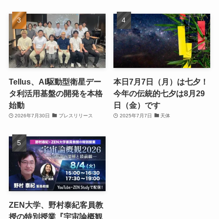
Tellus、AI駆動型衛星デー
本日7月7日（月）は七夕！
タ利活用基盤の開発を本格
今年の伝統的七夕は8月29
始動
日（金）です
2026年7月30日
プレスリリース
2025年7月7日
天体
ZEN大学、野村泰紀客員教
授の特別授業『宇宙論概観