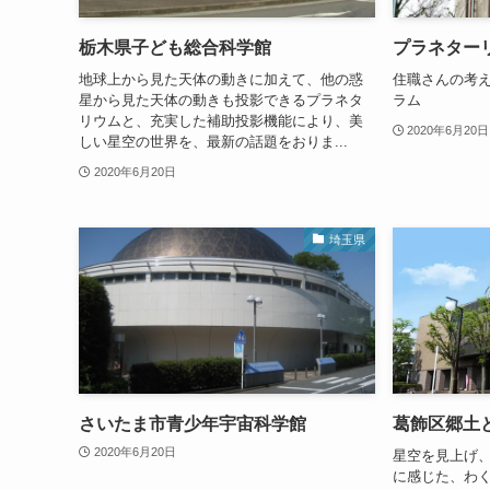
栃木県子ども総合科学館
プラネター
地球上から見た天体の動きに加えて、他の惑
住職さんの考
星から見た天体の動きも投影できるプラネタ
ラム
リウムと、充実した補助投影機能により、美
2020年6月20日
しい星空の世界を、最新の話題をおりま...
2020年6月20日
埼玉県
さいたま市青少年宇宙科学館
葛飾区郷土
2020年6月20日
星空を見上げ
に感じた、わく