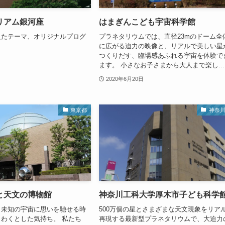
リアム銀河座
はまぎんこども宇宙科学館
えたテーマ、オリジナルプログ
プラネタリウムでは、直径23mのドーム全
に広がる迫力の映像と、リアルで美しい星
つくりだす、臨場感あふれる宇宙を体験で
ます。 小さなお子さまから大人まで楽し...
2020年6月20日
東京都
神奈
と天文の博物館
神奈川工科大学厚木市子ども科学
、未知の宇宙に思いを馳せる時
500万個の星とさまざまな天文現象をリア
わくとした気持ち。 私たち
再現する最新型プラネタリウムで、大迫力