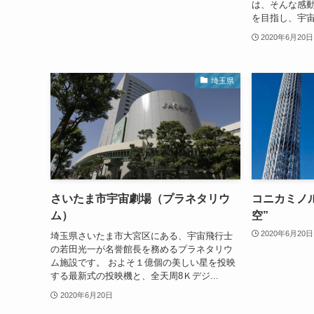
は、そんな感
を目指し、宇宙
2020年6月20日
埼玉県
さいたま市宇宙劇場（プラネタリウ
コニカミノ
ム）
空”
2020年6月20日
埼玉県さいたま市大宮区にある、宇宙飛行士
の若田光一が名誉館長を務めるプラネタリウ
ム施設です。 およそ１億個の美しい星を投映
する最新式の投映機と、全天周8Ｋデジ...
2020年6月20日