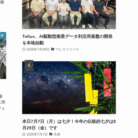
を備
川県
Tellus、AI駆動型衛星データ利活用基盤の開発
を本格始動
2026年7月30日
プレスリリース
場
天周
ジュ
.
本日7月7日（月）は七夕！今年の伝統的七夕は8
月29日（金）です
2025年7月7日
天体