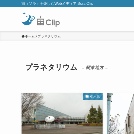
宙（ソラ）を楽しむWebメディア Sora Clip
ホーム
プラネタリウム
プラネタリウム
– 関東地方 –
栃木県