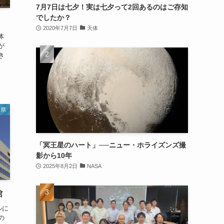
7月7日は七夕！実は七夕って2回あるのはご存知
でしたか？
2020年7月7日
天体
体
が
き
川県
「冥王星のハート」──ニュー・ホライズンズ撮
影から10年
2025年8月2日
NASA
館
ルに
の