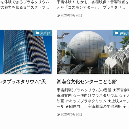
動を体験できるプラネタリウム
宇宙体験！ しかも、各種映像・音響装置
の魅力を知る専門スタッフ...
えた「コスモシアター」。 プラネタリ...
2020年6月20日
東京都
神奈
ルタプラネタリウム”天
湘南台文化センターこども館
宇宙劇場(プラネタリウム)の番組 ★宇宙劇
番組案内 ☆一般向けプラネタリウム ☆全
映画 ☆キッズプラネタリウム ★上映スケ
ール ★団体向け：宇宙劇場の学習利用 宇..
2020年6月20日